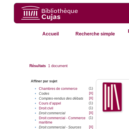
Accueil
Recherche simple
Résultats
1
document
Affiner par sujet
(1)
•
Chambres de commerce
[X]
•
Codes
[X]
•
Comptes-rendus des débats
(1)
•
Cours d’appel
(1)
•
Droit civil
[X]
•
Droit commercial
(1)
Droit commercial - Commerce
•
maritime
[X]
•
Droit commercial - Sources