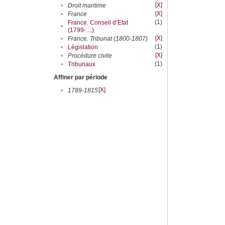
[X]
•
Droit maritime
[X]
•
France
(1)
France. Conseil d’Etat
•
(1799-....)
[X]
•
France. Tribunat (1800-1807)
(1)
•
Législation
[X]
•
Procédure civile
(1)
•
Tribunaux
Affiner par période
[X]
•
1789-1815