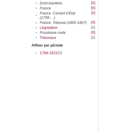
[X]
•
Droit maritime
[X]
•
France
[X]
France. Conseil d’Etat
•
(1799-....)
[X]
•
France. Tribunat (1800-1807)
(1)
•
Législation
[X]
•
Procédure civile
(1)
•
Tribunaux
Affiner par période
(1)
•
1789-1815