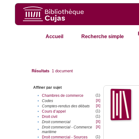
Accueil
Recherche simple
Résultats
1
document
Affiner par sujet
(1)
•
Chambres de commerce
[X]
•
Codes
[X]
•
Comptes-rendus des débats
(1)
•
Cours d’appel
(1)
•
Droit civil
[X]
•
Droit commercial
[X]
Droit commercial - Commerce
•
maritime
(1)
•
Droit commercial - Sources