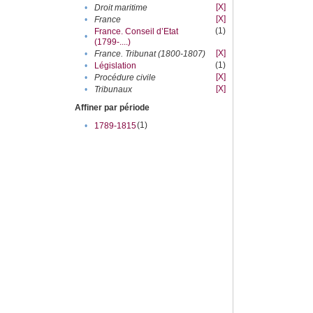
[X]
•
Droit maritime
[X]
•
France
(1)
France. Conseil d’Etat
•
(1799-....)
[X]
•
France. Tribunat (1800-1807)
(1)
•
Législation
[X]
•
Procédure civile
[X]
•
Tribunaux
Affiner par période
(1)
•
1789-1815