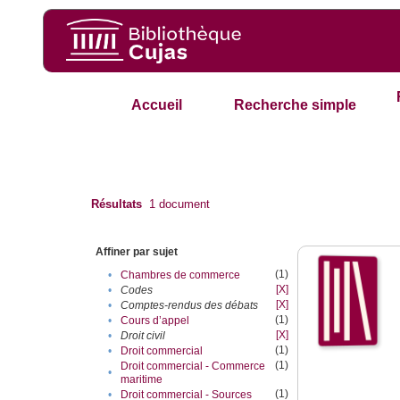
Accueil
Recherche simple
Résultats
1
document
Affiner par sujet
(1)
•
Chambres de commerce
[X]
•
Codes
[X]
•
Comptes-rendus des débats
(1)
•
Cours d’appel
[X]
•
Droit civil
(1)
•
Droit commercial
(1)
Droit commercial - Commerce
•
maritime
(1)
•
Droit commercial - Sources