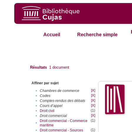
Accueil
Recherche simple
Résultats
1
document
Affiner par sujet
[X]
•
Chambres de commerce
[X]
•
Codes
[X]
•
Comptes-rendus des débats
[X]
•
Cours d’appel
(1)
•
Droit civil
[X]
•
Droit commercial
(1)
Droit commercial - Commerce
•
maritime
(1)
•
Droit commercial - Sources