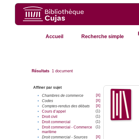
Accueil
Recherche simple
Résultats
1
document
Affiner par sujet
[X]
•
Chambres de commerce
[X]
•
Codes
[X]
•
Comptes-rendus des débats
(1)
•
Cours d’appel
(1)
•
Droit civil
(1)
•
Droit commercial
(1)
Droit commercial - Commerce
•
maritime
[X]
•
Droit commercial - Sources