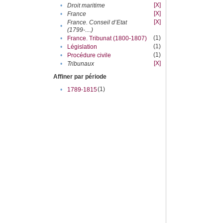
[X]
•
Droit maritime
[X]
•
France
[X]
France. Conseil d’Etat
•
(1799-....)
(1)
•
France. Tribunat (1800-1807)
(1)
•
Législation
(1)
•
Procédure civile
[X]
•
Tribunaux
Affiner par période
(1)
•
1789-1815