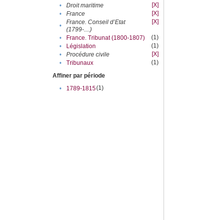
[X]
•
Droit maritime
[X]
•
France
[X]
France. Conseil d’Etat
•
(1799-....)
(1)
•
France. Tribunat (1800-1807)
(1)
•
Législation
[X]
•
Procédure civile
(1)
•
Tribunaux
Affiner par période
(1)
•
1789-1815