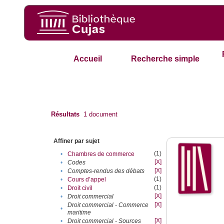
Accueil
Recherche simple
Résultats
1
document
Affiner par sujet
(1)
•
Chambres de commerce
[X]
•
Codes
[X]
•
Comptes-rendus des débats
(1)
•
Cours d’appel
(1)
•
Droit civil
[X]
•
Droit commercial
[X]
Droit commercial - Commerce
•
maritime
[X]
•
Droit commercial - Sources