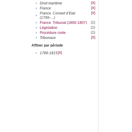
[X]
•
Droit maritime
[X]
•
France
[X]
France. Conseil d’Etat
•
(1799-....)
(1)
•
France. Tribunat (1800-1807)
(1)
•
Législation
(1)
•
Procédure civile
[X]
•
Tribunaux
Affiner par période
[X]
•
1789-1815