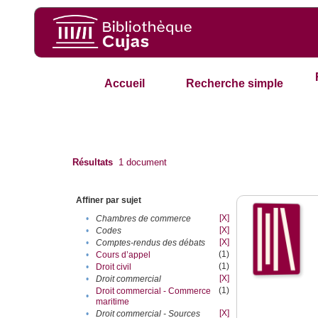
Accueil
Recherche simple
Résultats
1
document
Affiner par sujet
[X]
•
Chambres de commerce
[X]
•
Codes
[X]
•
Comptes-rendus des débats
(1)
•
Cours d’appel
(1)
•
Droit civil
[X]
•
Droit commercial
(1)
Droit commercial - Commerce
•
maritime
[X]
•
Droit commercial - Sources