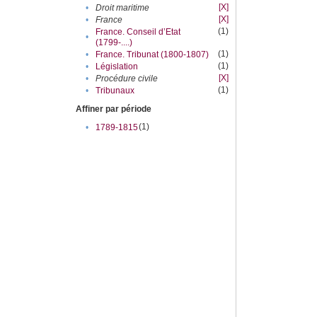
[X]
•
Droit maritime
[X]
•
France
(1)
France. Conseil d’Etat
•
(1799-....)
(1)
•
France. Tribunat (1800-1807)
(1)
•
Législation
[X]
•
Procédure civile
(1)
•
Tribunaux
Affiner par période
(1)
•
1789-1815