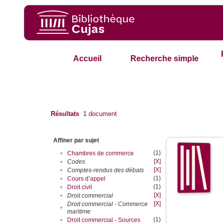
Accueil
Recherche simple
Résultats
1
document
Affiner par sujet
(1)
•
Chambres de commerce
[X]
•
Codes
[X]
•
Comptes-rendus des débats
(1)
•
Cours d’appel
(1)
•
Droit civil
[X]
•
Droit commercial
[X]
Droit commercial - Commerce
•
maritime
(1)
•
Droit commercial - Sources