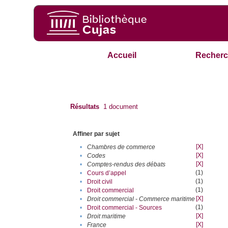
Accueil
Recherc
Résultats
1
document
Affiner par sujet
[X]
•
Chambres de commerce
[X]
•
Codes
[X]
•
Comptes-rendus des débats
(1)
•
Cours d’appel
(1)
•
Droit civil
(1)
•
Droit commercial
[X]
•
Droit commercial - Commerce maritime
(1)
•
Droit commercial - Sources
[X]
•
Droit maritime
[X]
•
France