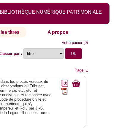
BIBLIOTHÈQUE NUMÉRIQUE PATRIMONIALE
les titres
A propos
Votre panier
(
0
)
Classer par :
Page: 1
dans les procès-verbaux du
s observations du Tribunat,
commerce, etc. etc. et
analytique et raisonnée avec
Code de procédure civile et
 antérieurs qui s'y
Empereur et Roi / par J.-G.
de la Légion d'honneur. Tome