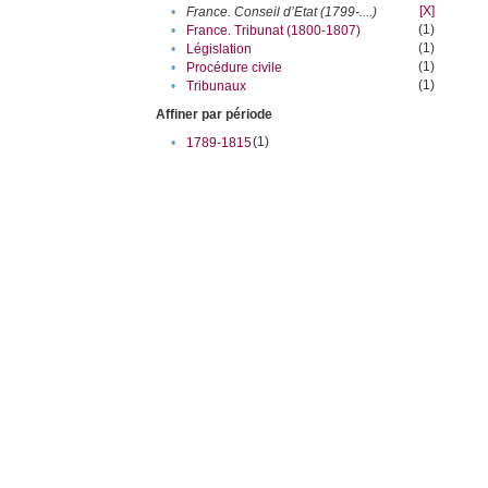
[X]
•
France. Conseil d’Etat (1799-....)
(1)
•
France. Tribunat (1800-1807)
(1)
•
Législation
(1)
•
Procédure civile
(1)
•
Tribunaux
Affiner par période
(1)
•
1789-1815