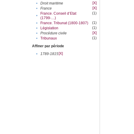
[X]
•
Droit maritime
[X]
•
France
(1)
France. Conseil d’Etat
•
(1799-....)
(1)
•
France. Tribunat (1800-1807)
(1)
•
Législation
[X]
•
Procédure civile
(1)
•
Tribunaux
Affiner par période
[X]
•
1789-1815