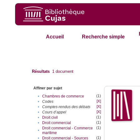
Accueil
Recherche simple
Résultats
1
document
Affiner par sujet
(1)
•
Chambres de commerce
[X]
•
Codes
[X]
•
Comptes-rendus des débats
[X]
•
Cours d’appel
(1)
•
Droit civil
(1)
•
Droit commercial
(1)
Droit commercial - Commerce
•
maritime
(1)
•
Droit commercial - Sources