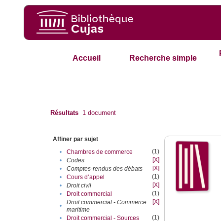
Accueil
Recherche simple
Résultats
1
document
Affiner par sujet
(1)
•
Chambres de commerce
[X]
•
Codes
[X]
•
Comptes-rendus des débats
(1)
•
Cours d’appel
[X]
•
Droit civil
(1)
•
Droit commercial
[X]
Droit commercial - Commerce
•
maritime
(1)
•
Droit commercial - Sources