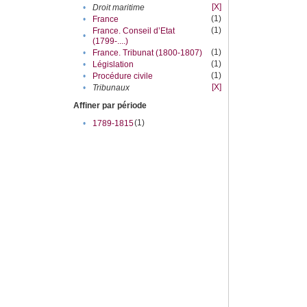
[X]
•
Droit maritime
(1)
•
France
(1)
France. Conseil d’Etat
•
(1799-....)
(1)
•
France. Tribunat (1800-1807)
(1)
•
Législation
(1)
•
Procédure civile
[X]
•
Tribunaux
Affiner par période
(1)
•
1789-1815