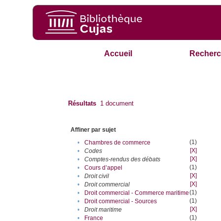
Accueil
Recherc
Résultats
1
document
Affiner par sujet
(1)
•
Chambres de commerce
[X]
•
Codes
[X]
•
Comptes-rendus des débats
(1)
•
Cours d’appel
[X]
•
Droit civil
[X]
•
Droit commercial
(1)
•
Droit commercial - Commerce maritime
(1)
•
Droit commercial - Sources
[X]
•
Droit maritime
(1)
•
France