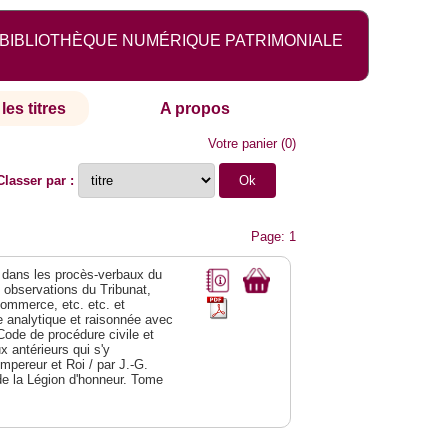
BIBLIOTHÈQUE NUMÉRIQUE PATRIMONIALE
les titres
A propos
Votre panier
(
0
)
Classer par :
Page: 1
dans les procès-verbaux du
s observations du Tribunat,
commerce, etc. etc. et
analytique et raisonnée avec
Code de procédure civile et
 antérieurs qui s'y
Empereur et Roi / par J.-G.
de la Légion d'honneur. Tome