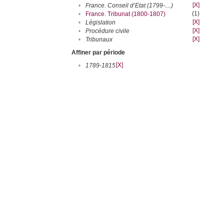
[X]
•
France. Conseil d’Etat (1799-....)
(1)
•
France. Tribunat (1800-1807)
[X]
•
Législation
[X]
•
Procédure civile
[X]
•
Tribunaux
Affiner par période
[X]
•
1789-1815