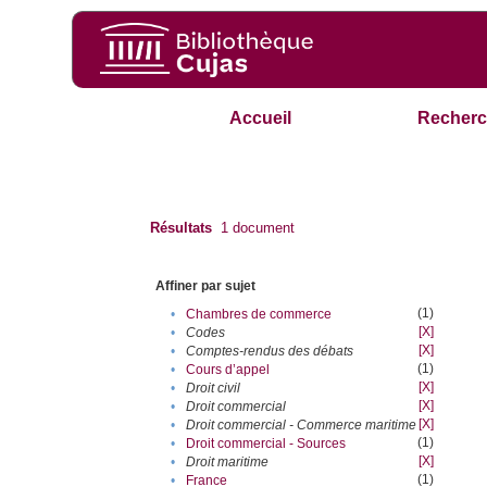
Accueil
Recherc
Résultats
1
document
Affiner par sujet
(1)
•
Chambres de commerce
[X]
•
Codes
[X]
•
Comptes-rendus des débats
(1)
•
Cours d’appel
[X]
•
Droit civil
[X]
•
Droit commercial
[X]
•
Droit commercial - Commerce maritime
(1)
•
Droit commercial - Sources
[X]
•
Droit maritime
(1)
•
France