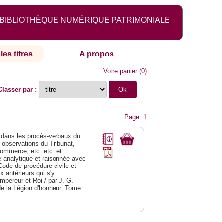
BIBLIOTHÈQUE NUMÉRIQUE PATRIMONIALE
les titres
A propos
Votre panier
(
0
)
Classer par :
Page: 1
dans les procès-verbaux du
s observations du Tribunat,
commerce, etc. etc. et
analytique et raisonnée avec
Code de procédure civile et
 antérieurs qui s'y
Empereur et Roi / par J.-G.
de la Légion d'honneur. Tome