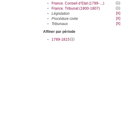
(1)
•
France. Conseil d’Etat (1799-....)
(1)
•
France. Tribunat (1800-1807)
[X]
•
Législation
[X]
•
Procédure civile
[X]
•
Tribunaux
Affiner par période
(1)
•
1789-1815