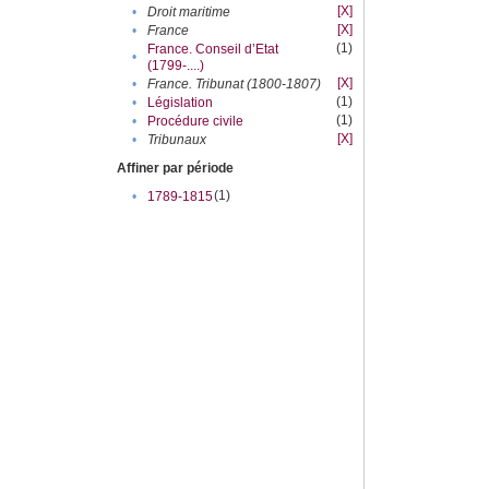
[X]
•
Droit maritime
[X]
•
France
(1)
France. Conseil d’Etat
•
(1799-....)
[X]
•
France. Tribunat (1800-1807)
(1)
•
Législation
(1)
•
Procédure civile
[X]
•
Tribunaux
Affiner par période
(1)
•
1789-1815