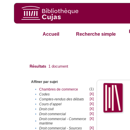
Accueil
Recherche simple
Résultats
1
document
Affiner par sujet
(1)
•
Chambres de commerce
[X]
•
Codes
[X]
•
Comptes-rendus des débats
[X]
•
Cours d’appel
[X]
•
Droit civil
[X]
•
Droit commercial
[X]
Droit commercial - Commerce
•
maritime
[X]
•
Droit commercial - Sources