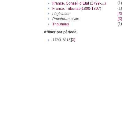
(1)
•
France. Conseil d’Etat (1799-....)
(1)
•
France. Tribunat (1800-1807)
[X]
•
Législation
[X]
•
Procédure civile
(1)
•
Tribunaux
Affiner par période
[X]
•
1789-1815