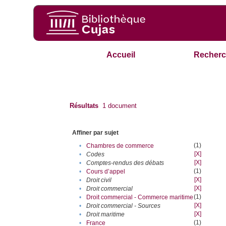
Accueil
Recherc
Résultats
1
document
Affiner par sujet
(1)
•
Chambres de commerce
[X]
•
Codes
[X]
•
Comptes-rendus des débats
(1)
•
Cours d’appel
[X]
•
Droit civil
[X]
•
Droit commercial
(1)
•
Droit commercial - Commerce maritime
[X]
•
Droit commercial - Sources
[X]
•
Droit maritime
(1)
•
France