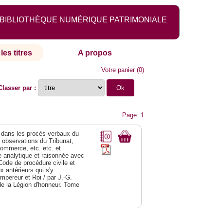
BIBLIOTHÈQUE NUMÉRIQUE PATRIMONIALE
les titres
A propos
Votre panier
(
0
)
Classer par :
Page: 1
dans les procès-verbaux du
s observations du Tribunat,
commerce, etc. etc. et
analytique et raisonnée avec
Code de procédure civile et
 antérieurs qui s'y
Empereur et Roi / par J.-G.
de la Légion d'honneur. Tome