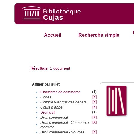
Accueil
Recherche simple
Résultats
1
document
Affiner par sujet
(1)
•
Chambres de commerce
[X]
•
Codes
[X]
•
Comptes-rendus des débats
[X]
•
Cours d’appel
(1)
•
Droit civil
[X]
•
Droit commercial
[X]
Droit commercial - Commerce
•
maritime
[X]
•
Droit commercial - Sources