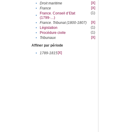
[X]
•
Droit maritime
[X]
•
France
(1)
France. Conseil d’Etat
•
(1799-....)
[X]
•
France. Tribunat (1800-1807)
(1)
•
Législation
(1)
•
Procédure civile
[X]
•
Tribunaux
Affiner par période
[X]
•
1789-1815