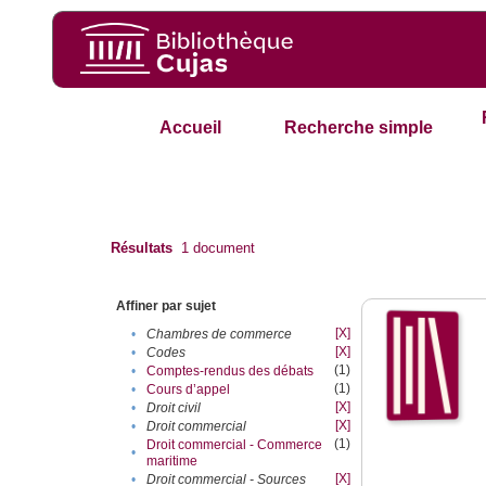
Accueil
Recherche simple
Résultats
1
document
Affiner par sujet
[X]
•
Chambres de commerce
[X]
•
Codes
(1)
•
Comptes-rendus des débats
(1)
•
Cours d’appel
[X]
•
Droit civil
[X]
•
Droit commercial
(1)
Droit commercial - Commerce
•
maritime
[X]
•
Droit commercial - Sources