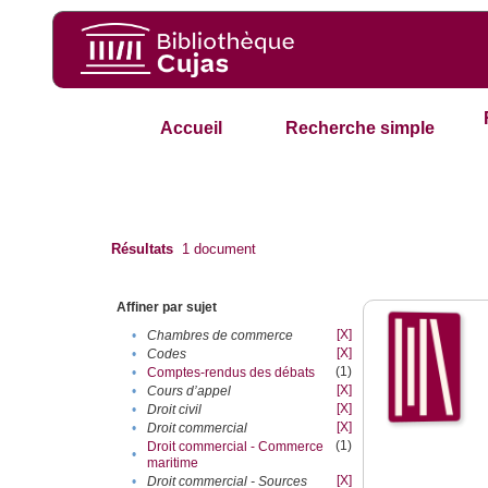
Accueil
Recherche simple
Résultats
1
document
Affiner par sujet
[X]
•
Chambres de commerce
[X]
•
Codes
(1)
•
Comptes-rendus des débats
[X]
•
Cours d’appel
[X]
•
Droit civil
[X]
•
Droit commercial
(1)
Droit commercial - Commerce
•
maritime
[X]
•
Droit commercial - Sources