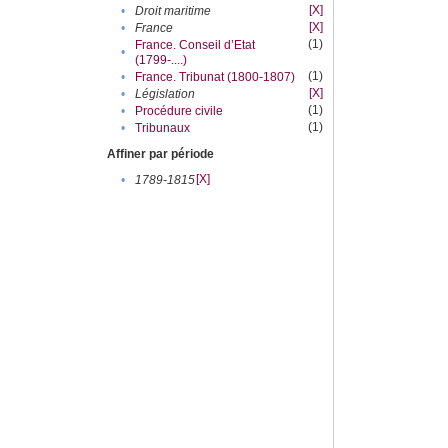
[X]
•
Droit maritime
[X]
•
France
(1)
France. Conseil d’Etat
•
(1799-....)
(1)
•
France. Tribunat (1800-1807)
[X]
•
Législation
(1)
•
Procédure civile
(1)
•
Tribunaux
Affiner par période
[X]
•
1789-1815