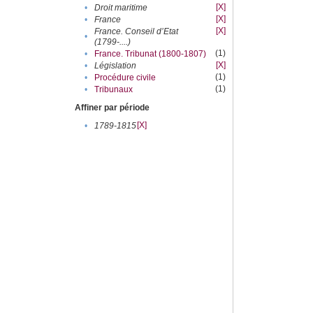
[X]
•
Droit maritime
[X]
•
France
[X]
France. Conseil d’Etat
•
(1799-....)
(1)
•
France. Tribunat (1800-1807)
[X]
•
Législation
(1)
•
Procédure civile
(1)
•
Tribunaux
Affiner par période
[X]
•
1789-1815