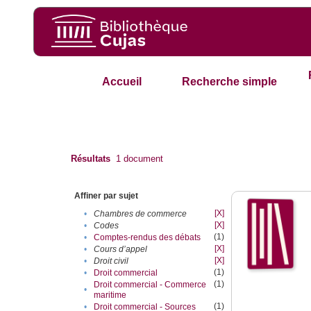
Accueil
Recherche simple
Résultats
1
document
Affiner par sujet
[X]
•
Chambres de commerce
[X]
•
Codes
(1)
•
Comptes-rendus des débats
[X]
•
Cours d’appel
[X]
•
Droit civil
(1)
•
Droit commercial
(1)
Droit commercial - Commerce
•
maritime
(1)
•
Droit commercial - Sources