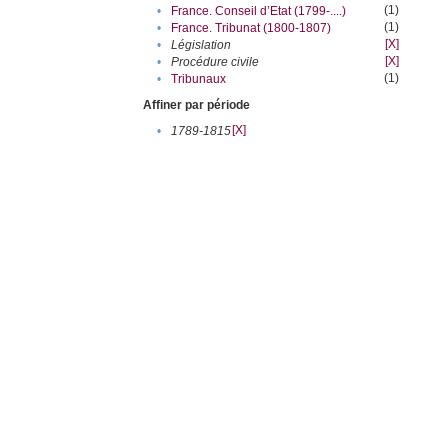
(1)
•
France. Conseil d’Etat (1799-....)
(1)
•
France. Tribunat (1800-1807)
[X]
•
Législation
[X]
•
Procédure civile
(1)
•
Tribunaux
Affiner par période
[X]
•
1789-1815