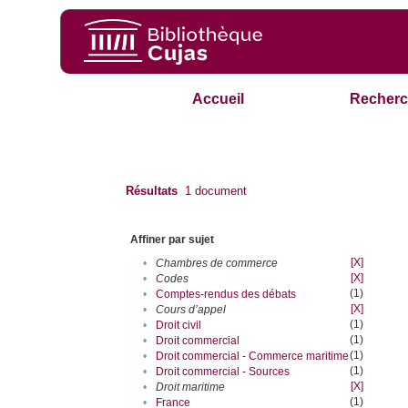
Accueil
Recherc
Résultats
1
document
Affiner par sujet
[X]
•
Chambres de commerce
[X]
•
Codes
(1)
•
Comptes-rendus des débats
[X]
•
Cours d’appel
(1)
•
Droit civil
(1)
•
Droit commercial
(1)
•
Droit commercial - Commerce maritime
(1)
•
Droit commercial - Sources
[X]
•
Droit maritime
(1)
•
France