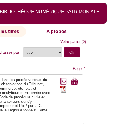
BIBLIOTHÈQUE NUMÉRIQUE PATRIMONIALE
les titres
A propos
Votre panier
(
0
)
Classer par :
Page: 1
dans les procès-verbaux du
s observations du Tribunat,
commerce, etc. etc. et
analytique et raisonnée avec
Code de procédure civile et
 antérieurs qui s'y
Empereur et Roi / par J.-G.
de la Légion d'honneur. Tome