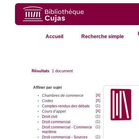
Accueil
Recherche simple
Résultats
1
document
Affiner par sujet
[X]
•
Chambres de commerce
[X]
•
Codes
(1)
•
Comptes-rendus des débats
[X]
•
Cours d’appel
(1)
•
Droit civil
(1)
•
Droit commercial
(1)
Droit commercial - Commerce
•
maritime
(1)
•
Droit commercial - Sources