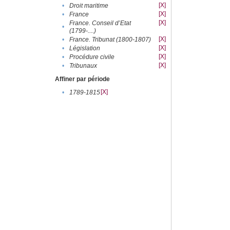
[X]
•
Droit maritime
[X]
•
France
[X]
France. Conseil d’Etat
•
(1799-....)
[X]
•
France. Tribunat (1800-1807)
[X]
•
Législation
[X]
•
Procédure civile
[X]
•
Tribunaux
Affiner par période
[X]
•
1789-1815