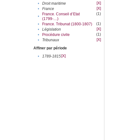
[X]
•
Droit maritime
[X]
•
France
(1)
France. Conseil d’Etat
•
(1799-....)
(1)
•
France. Tribunat (1800-1807)
[X]
•
Législation
(1)
•
Procédure civile
[X]
•
Tribunaux
Affiner par période
[X]
•
1789-1815