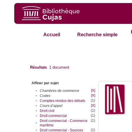
Accueil
Recherche simple
Résultats
1
document
Affiner par sujet
[X]
•
Chambres de commerce
[X]
•
Codes
(1)
•
Comptes-rendus des débats
[X]
•
Cours d’appel
(1)
•
Droit civil
(1)
•
Droit commercial
(1)
Droit commercial - Commerce
•
maritime
(1)
•
Droit commercial - Sources