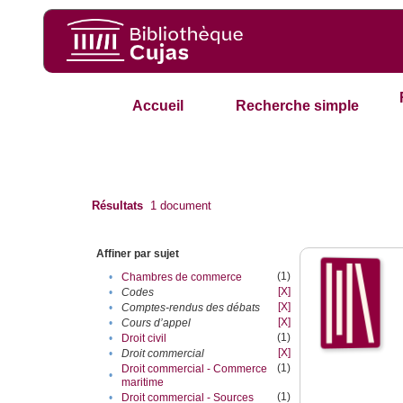
Accueil
Recherche simple
Résultats
1
document
Affiner par sujet
(1)
•
Chambres de commerce
[X]
•
Codes
[X]
•
Comptes-rendus des débats
[X]
•
Cours d’appel
(1)
•
Droit civil
[X]
•
Droit commercial
(1)
Droit commercial - Commerce
•
maritime
(1)
•
Droit commercial - Sources