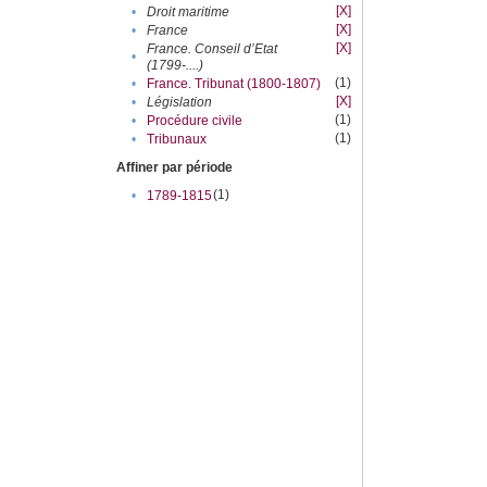
[X]
•
Droit maritime
[X]
•
France
[X]
France. Conseil d’Etat
•
(1799-....)
(1)
•
France. Tribunat (1800-1807)
[X]
•
Législation
(1)
•
Procédure civile
(1)
•
Tribunaux
Affiner par période
(1)
•
1789-1815