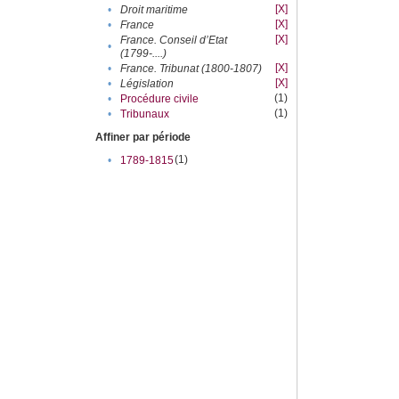
[X]
•
Droit maritime
[X]
•
France
[X]
France. Conseil d’Etat
•
(1799-....)
[X]
•
France. Tribunat (1800-1807)
[X]
•
Législation
(1)
•
Procédure civile
(1)
•
Tribunaux
Affiner par période
(1)
•
1789-1815