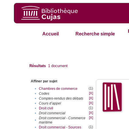
Accueil
Recherche simple
Résultats
1
document
Affiner par sujet
(1)
•
Chambres de commerce
[X]
•
Codes
[X]
•
Comptes-rendus des débats
[X]
•
Cours d’appel
(1)
•
Droit civil
[X]
•
Droit commercial
[X]
Droit commercial - Commerce
•
maritime
(1)
•
Droit commercial - Sources