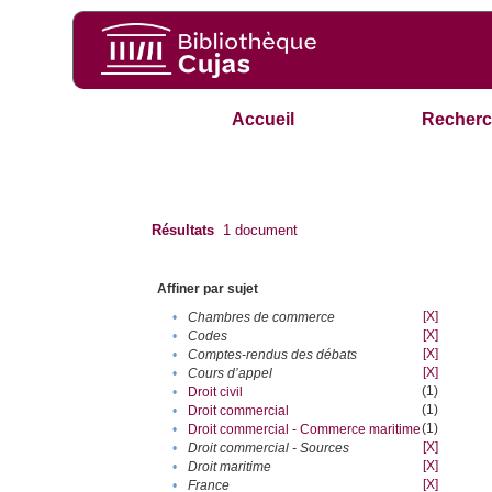
Accueil
Recherc
Résultats
1
document
Affiner par sujet
[X]
•
Chambres de commerce
[X]
•
Codes
[X]
•
Comptes-rendus des débats
[X]
•
Cours d’appel
(1)
•
Droit civil
(1)
•
Droit commercial
(1)
•
Droit commercial - Commerce maritime
[X]
•
Droit commercial - Sources
[X]
•
Droit maritime
[X]
•
France