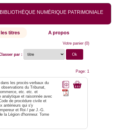
BIBLIOTHÈQUE NUMÉRIQUE PATRIMONIALE
les titres
A propos
Votre panier
(
0
)
Classer par :
Page: 1
dans les procès-verbaux du
s observations du Tribunat,
commerce, etc. etc. et
analytique et raisonnée avec
Code de procédure civile et
 antérieurs qui s'y
Empereur et Roi / par J.-G.
de la Légion d'honneur. Tome