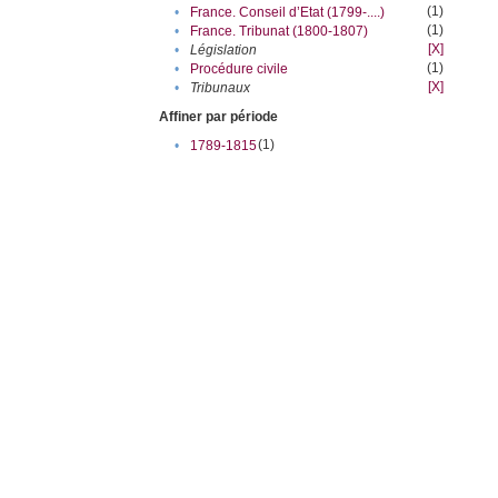
(1)
•
France. Conseil d’Etat (1799-....)
(1)
•
France. Tribunat (1800-1807)
[X]
•
Législation
(1)
•
Procédure civile
[X]
•
Tribunaux
Affiner par période
(1)
•
1789-1815