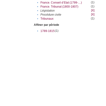
(1)
•
France. Conseil d’Etat (1799-....)
(1)
•
France. Tribunat (1800-1807)
[X]
•
Législation
[X]
•
Procédure civile
(1)
•
Tribunaux
Affiner par période
(1)
•
1789-1815