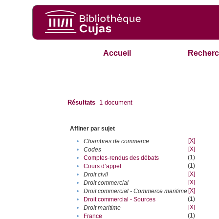
Accueil
Recherc
Résultats
1
document
Affiner par sujet
[X]
•
Chambres de commerce
[X]
•
Codes
(1)
•
Comptes-rendus des débats
(1)
•
Cours d’appel
[X]
•
Droit civil
[X]
•
Droit commercial
[X]
•
Droit commercial - Commerce maritime
(1)
•
Droit commercial - Sources
[X]
•
Droit maritime
(1)
•
France