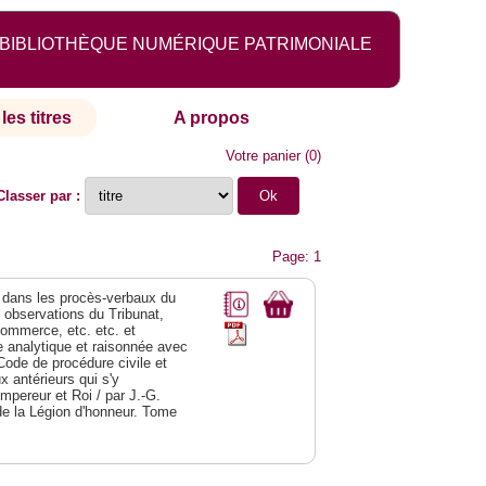
BIBLIOTHÈQUE NUMÉRIQUE PATRIMONIALE
les titres
A propos
Votre panier
(
0
)
Classer par :
Page: 1
dans les procès-verbaux du
s observations du Tribunat,
commerce, etc. etc. et
analytique et raisonnée avec
Code de procédure civile et
 antérieurs qui s'y
Empereur et Roi / par J.-G.
de la Légion d'honneur. Tome