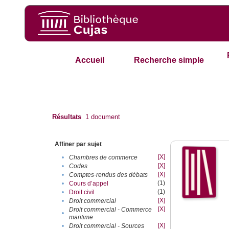
Accueil
Recherche simple
Résultats
1
document
Affiner par sujet
[X]
•
Chambres de commerce
[X]
•
Codes
[X]
•
Comptes-rendus des débats
(1)
•
Cours d’appel
(1)
•
Droit civil
[X]
•
Droit commercial
[X]
Droit commercial - Commerce
•
maritime
[X]
•
Droit commercial - Sources