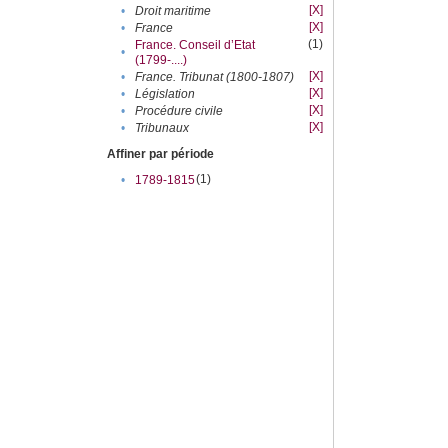
[X]
•
Droit maritime
[X]
•
France
(1)
France. Conseil d’Etat
•
(1799-....)
[X]
•
France. Tribunat (1800-1807)
[X]
•
Législation
[X]
•
Procédure civile
[X]
•
Tribunaux
Affiner par période
(1)
•
1789-1815