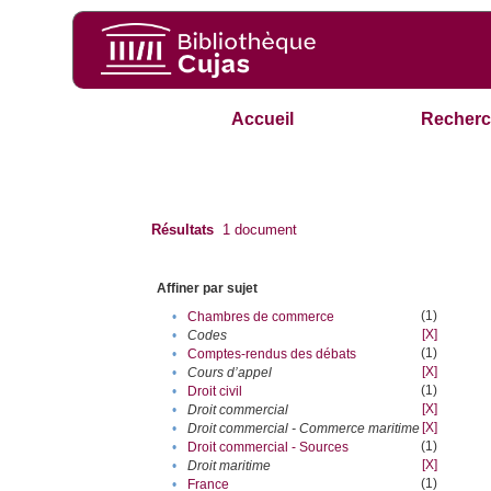
Accueil
Recherc
Résultats
1
document
Affiner par sujet
(1)
•
Chambres de commerce
[X]
•
Codes
(1)
•
Comptes-rendus des débats
[X]
•
Cours d’appel
(1)
•
Droit civil
[X]
•
Droit commercial
[X]
•
Droit commercial - Commerce maritime
(1)
•
Droit commercial - Sources
[X]
•
Droit maritime
(1)
•
France