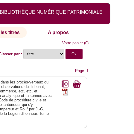
BIBLIOTHÈQUE NUMÉRIQUE PATRIMONIALE
les titres
A propos
Votre panier
(
0
)
Classer par :
Page: 1
dans les procès-verbaux du
s observations du Tribunat,
commerce, etc. etc. et
analytique et raisonnée avec
Code de procédure civile et
 antérieurs qui s'y
Empereur et Roi / par J.-G.
de la Légion d'honneur. Tome