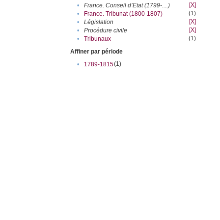
[X]
•
France. Conseil d’Etat (1799-....)
(1)
•
France. Tribunat (1800-1807)
[X]
•
Législation
[X]
•
Procédure civile
(1)
•
Tribunaux
Affiner par période
(1)
•
1789-1815