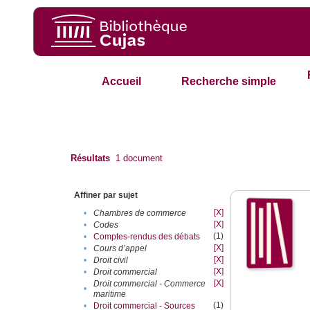
Accueil
Recherche simple
Résultats
1
document
Affiner par sujet
[X]
•
Chambres de commerce
[X]
•
Codes
(1)
•
Comptes-rendus des débats
[X]
•
Cours d’appel
[X]
•
Droit civil
[X]
•
Droit commercial
[X]
Droit commercial - Commerce
•
maritime
(1)
•
Droit commercial - Sources