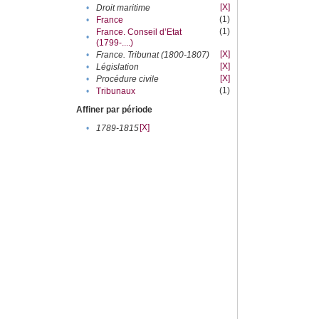
[X]
•
Droit maritime
(1)
•
France
(1)
France. Conseil d’Etat
•
(1799-....)
[X]
•
France. Tribunat (1800-1807)
[X]
•
Législation
[X]
•
Procédure civile
(1)
•
Tribunaux
Affiner par période
[X]
•
1789-1815