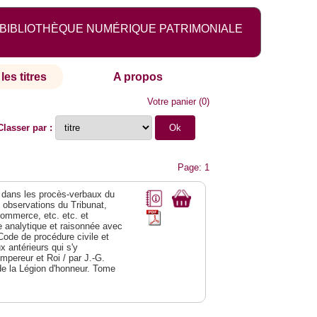
BIBLIOTHÈQUE NUMÉRIQUE PATRIMONIALE
les titres
A propos
Votre panier
(
0
)
Classer par :
Page: 1
dans les procès-verbaux du
s observations du Tribunat,
commerce, etc. etc. et
analytique et raisonnée avec
Code de procédure civile et
 antérieurs qui s'y
Empereur et Roi / par J.-G.
de la Légion d'honneur. Tome