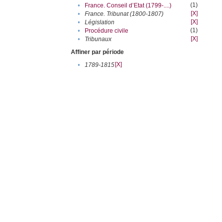
(1)
•
France. Conseil d’Etat (1799-....)
[X]
•
France. Tribunat (1800-1807)
[X]
•
Législation
(1)
•
Procédure civile
[X]
•
Tribunaux
Affiner par période
[X]
•
1789-1815