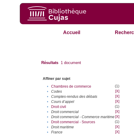
Accueil
Recherc
Résultats
1
document
Affiner par sujet
(1)
•
Chambres de commerce
[X]
•
Codes
[X]
•
Comptes-rendus des débats
[X]
•
Cours d’appel
(1)
•
Droit civil
[X]
•
Droit commercial
[X]
•
Droit commercial - Commerce maritime
(1)
•
Droit commercial - Sources
[X]
•
Droit maritime
[X]
•
France