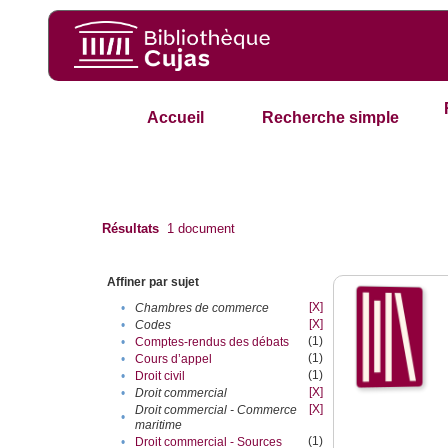
Accueil
Recherche simple
Résultats
1
document
Affiner par sujet
[X]
•
Chambres de commerce
[X]
•
Codes
(1)
•
Comptes-rendus des débats
(1)
•
Cours d’appel
(1)
•
Droit civil
[X]
•
Droit commercial
[X]
Droit commercial - Commerce
•
maritime
(1)
•
Droit commercial - Sources