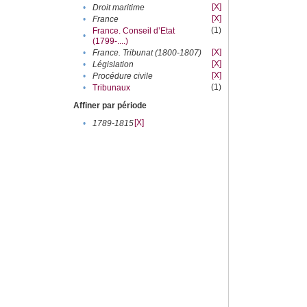
[X]
•
Droit maritime
[X]
•
France
(1)
France. Conseil d’Etat
•
(1799-....)
[X]
•
France. Tribunat (1800-1807)
[X]
•
Législation
[X]
•
Procédure civile
(1)
•
Tribunaux
Affiner par période
[X]
•
1789-1815