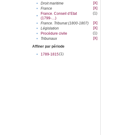
[X]
•
Droit maritime
[X]
•
France
(1)
France. Conseil d’Etat
•
(1799-....)
[X]
•
France. Tribunat (1800-1807)
[X]
•
Législation
(1)
•
Procédure civile
[X]
•
Tribunaux
Affiner par période
(1)
•
1789-1815