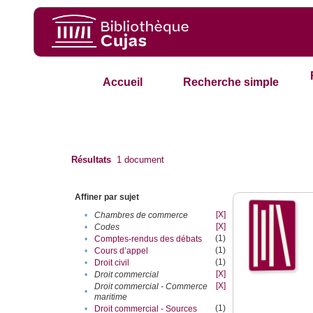
Accueil
Recherche simple
Résultats
1
document
Affiner par sujet
[X]
•
Chambres de commerce
[X]
•
Codes
(1)
•
Comptes-rendus des débats
(1)
•
Cours d’appel
(1)
•
Droit civil
[X]
•
Droit commercial
[X]
Droit commercial - Commerce
•
maritime
(1)
•
Droit commercial - Sources