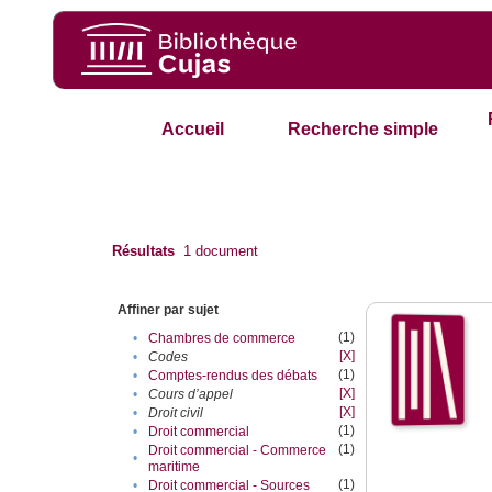
Accueil
Recherche simple
Résultats
1
document
Affiner par sujet
(1)
•
Chambres de commerce
[X]
•
Codes
(1)
•
Comptes-rendus des débats
[X]
•
Cours d’appel
[X]
•
Droit civil
(1)
•
Droit commercial
(1)
Droit commercial - Commerce
•
maritime
(1)
•
Droit commercial - Sources