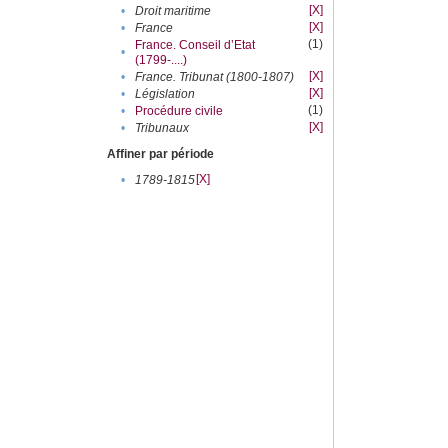
[X]
•
Droit maritime
[X]
•
France
(1)
France. Conseil d’Etat
•
(1799-....)
[X]
•
France. Tribunat (1800-1807)
[X]
•
Législation
(1)
•
Procédure civile
[X]
•
Tribunaux
Affiner par période
[X]
•
1789-1815