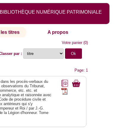
BIBLIOTHÈQUE NUMÉRIQUE PATRIMONIALE
les titres
A propos
Votre panier
(
0
)
Classer par :
Page: 1
dans les procès-verbaux du
s observations du Tribunat,
commerce, etc. etc. et
analytique et raisonnée avec
Code de procédure civile et
 antérieurs qui s'y
Empereur et Roi / par J.-G.
de la Légion d'honneur. Tome