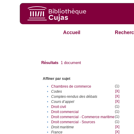
Accueil
Recherc
Résultats
1
document
Affiner par sujet
(1)
•
Chambres de commerce
[X]
•
Codes
[X]
•
Comptes-rendus des débats
[X]
•
Cours d’appel
(1)
•
Droit civil
(1)
•
Droit commercial
(1)
•
Droit commercial - Commerce maritime
(1)
•
Droit commercial - Sources
[X]
•
Droit maritime
[X]
•
France