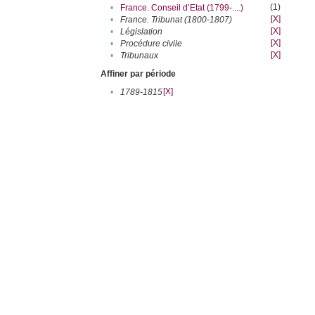
(1)
•
France. Conseil d’Etat (1799-....)
[X]
•
France. Tribunat (1800-1807)
[X]
•
Législation
[X]
•
Procédure civile
[X]
•
Tribunaux
Affiner par période
[X]
•
1789-1815