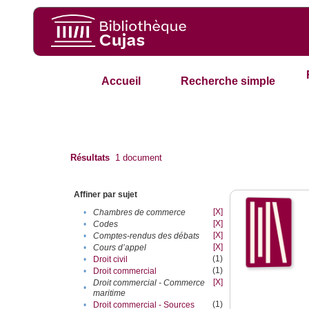
Accueil
Recherche simple
Résultats
1
document
Affiner par sujet
[X]
•
Chambres de commerce
[X]
•
Codes
[X]
•
Comptes-rendus des débats
[X]
•
Cours d’appel
(1)
•
Droit civil
(1)
•
Droit commercial
[X]
Droit commercial - Commerce
•
maritime
(1)
•
Droit commercial - Sources