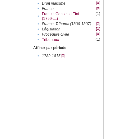
[X]
•
Droit maritime
[X]
•
France
(1)
France. Conseil d’Etat
•
(1799-....)
[X]
•
France. Tribunat (1800-1807)
[X]
•
Législation
[X]
•
Procédure civile
(1)
•
Tribunaux
Affiner par période
[X]
•
1789-1815