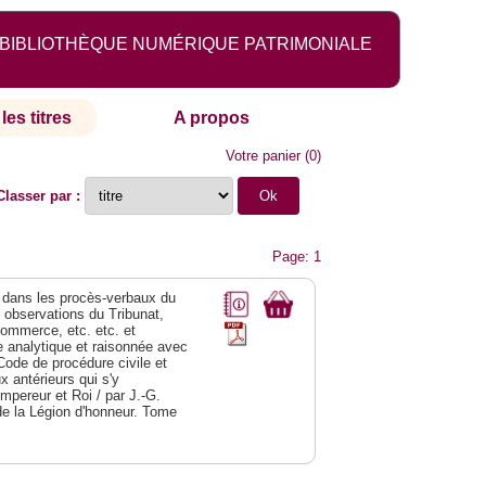
BIBLIOTHÈQUE NUMÉRIQUE PATRIMONIALE
les titres
A propos
Votre panier
(
0
)
Classer par :
Page: 1
dans les procès-verbaux du
s observations du Tribunat,
commerce, etc. etc. et
analytique et raisonnée avec
Code de procédure civile et
 antérieurs qui s'y
Empereur et Roi / par J.-G.
de la Légion d'honneur. Tome