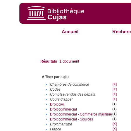
Accueil
Recherc
Résultats
1
document
Affiner par sujet
[X]
•
Chambres de commerce
[X]
•
Codes
[X]
•
Comptes-rendus des débats
[X]
•
Cours d’appel
(1)
•
Droit civil
(1)
•
Droit commercial
(1)
•
Droit commercial - Commerce maritime
(1)
•
Droit commercial - Sources
[X]
•
Droit maritime
[X]
•
France