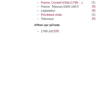
(1)
•
France. Conseil d’Etat (1799-....)
[X]
•
France. Tribunat (1800-1807)
[X]
•
Législation
(1)
•
Procédure civile
[X]
•
Tribunaux
Affiner par période
[X]
•
1789-1815