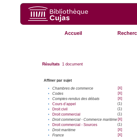
Accueil
Recherc
Résultats
1
document
Affiner par sujet
[X]
•
Chambres de commerce
[X]
•
Codes
[X]
•
Comptes-rendus des débats
(1)
•
Cours d’appel
(1)
•
Droit civil
(1)
•
Droit commercial
[X]
•
Droit commercial - Commerce maritime
(1)
•
Droit commercial - Sources
[X]
•
Droit maritime
[X]
•
France