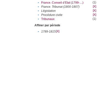
(1)
•
France. Conseil d’Etat (1799-....)
[X]
•
France. Tribunat (1800-1807)
[X]
•
Législation
[X]
•
Procédure civile
(1)
•
Tribunaux
Affiner par période
[X]
•
1789-1815