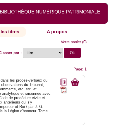
BIBLIOTHÈQUE NUMÉRIQUE PATRIMONIALE
les titres
A propos
Votre panier
(
0
)
Classer par :
Page: 1
dans les procès-verbaux du
s observations du Tribunat,
commerce, etc. etc. et
analytique et raisonnée avec
Code de procédure civile et
 antérieurs qui s'y
Empereur et Roi / par J.-G.
de la Légion d'honneur. Tome