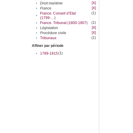
[X]
•
Droit maritime
[X]
•
France
(1)
France. Conseil d’Etat
•
(1799-....)
(1)
•
France. Tribunat (1800-1807)
[X]
•
Législation
[X]
•
Procédure civile
(1)
•
Tribunaux
Affiner par période
(1)
•
1789-1815