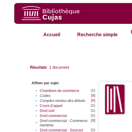
Accueil
Recherche simple
Résultats
1
document
Affiner par sujet
(1)
•
Chambres de commerce
[X]
•
Codes
[X]
•
Comptes-rendus des débats
(1)
•
Cours d’appel
(1)
•
Droit civil
(1)
•
Droit commercial
[X]
Droit commercial - Commerce
•
maritime
(1)
•
Droit commercial - Sources