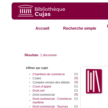
Accueil
Recherche simple
Résultats
1
document
Affiner par sujet
(1)
•
Chambres de commerce
[X]
•
Codes
[X]
•
Comptes-rendus des débats
(1)
•
Cours d’appel
(1)
•
Droit civil
[X]
•
Droit commercial
(1)
Droit commercial - Commerce
•
maritime
(1)
•
Droit commercial - Sources