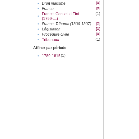
[X]
•
Droit maritime
[X]
•
France
(1)
France. Conseil d’Etat
•
(1799-....)
[X]
•
France. Tribunat (1800-1807)
[X]
•
Législation
[X]
•
Procédure civile
(1)
•
Tribunaux
Affiner par période
(1)
•
1789-1815