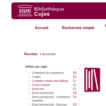
Accueil
Recherche simple
Résultats
1
document
Affiner par sujet
[X]
•
Chambres de commerce
[X]
•
Codes
(1)
•
Comptes-rendus des débats
(1)
•
Cours d’appel
(1)
•
Droit civil
[X]
•
Droit commercial
[X]
Droit commercial - Commerce
•
maritime
[X]
•
Droit commercial - Sources