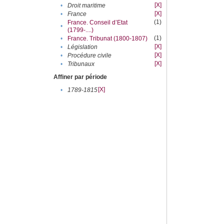
[X]
•
Droit maritime
[X]
•
France
(1)
France. Conseil d’Etat
•
(1799-....)
(1)
•
France. Tribunat (1800-1807)
[X]
•
Législation
[X]
•
Procédure civile
[X]
•
Tribunaux
Affiner par période
[X]
•
1789-1815