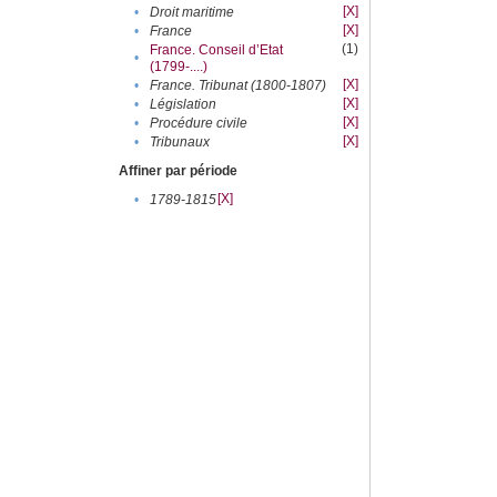
[X]
•
Droit maritime
[X]
•
France
(1)
France. Conseil d’Etat
•
(1799-....)
[X]
•
France. Tribunat (1800-1807)
[X]
•
Législation
[X]
•
Procédure civile
[X]
•
Tribunaux
Affiner par période
[X]
•
1789-1815