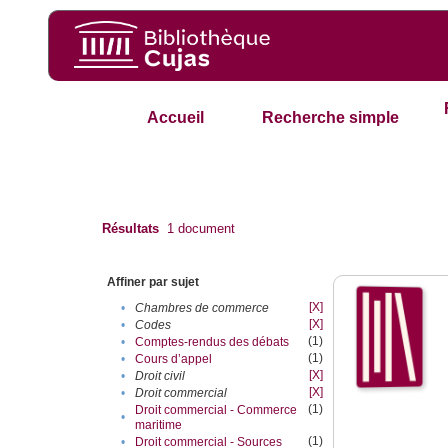
Accueil
Recherche simple
Résultats
1
document
Affiner par sujet
[X]
•
Chambres de commerce
[X]
•
Codes
(1)
•
Comptes-rendus des débats
(1)
•
Cours d’appel
[X]
•
Droit civil
[X]
•
Droit commercial
(1)
Droit commercial - Commerce
•
maritime
(1)
•
Droit commercial - Sources