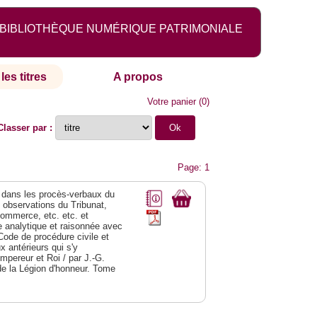
BIBLIOTHÈQUE NUMÉRIQUE PATRIMONIALE
les titres
A propos
Votre panier
(
0
)
Classer par :
Page: 1
dans les procès-verbaux du
s observations du Tribunat,
commerce, etc. etc. et
analytique et raisonnée avec
Code de procédure civile et
 antérieurs qui s'y
Empereur et Roi / par J.-G.
de la Légion d'honneur. Tome