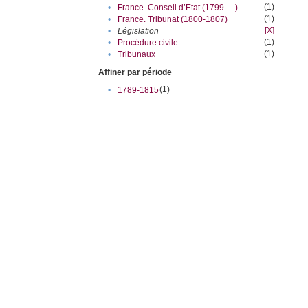
(1)
•
France. Conseil d’Etat (1799-....)
(1)
•
France. Tribunat (1800-1807)
[X]
•
Législation
(1)
•
Procédure civile
(1)
•
Tribunaux
Affiner par période
(1)
•
1789-1815