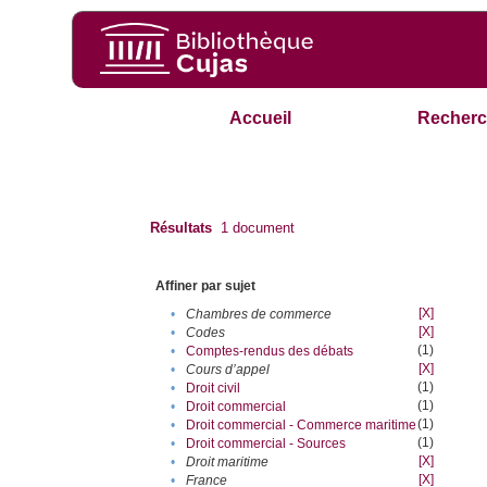
Accueil
Recherc
Résultats
1
document
Affiner par sujet
[X]
•
Chambres de commerce
[X]
•
Codes
(1)
•
Comptes-rendus des débats
[X]
•
Cours d’appel
(1)
•
Droit civil
(1)
•
Droit commercial
(1)
•
Droit commercial - Commerce maritime
(1)
•
Droit commercial - Sources
[X]
•
Droit maritime
[X]
•
France