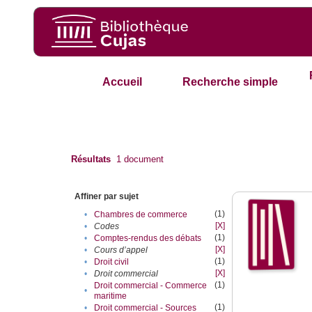
Accueil
Recherche simple
Résultats
1
document
Affiner par sujet
(1)
•
Chambres de commerce
[X]
•
Codes
(1)
•
Comptes-rendus des débats
[X]
•
Cours d’appel
(1)
•
Droit civil
[X]
•
Droit commercial
(1)
Droit commercial - Commerce
•
maritime
(1)
•
Droit commercial - Sources