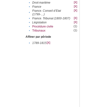
[X]
•
Droit maritime
[X]
•
France
[X]
France. Conseil d’Etat
•
(1799-....)
[X]
•
France. Tribunat (1800-1807)
[X]
•
Législation
(1)
•
Procédure civile
(1)
•
Tribunaux
Affiner par période
[X]
•
1789-1815