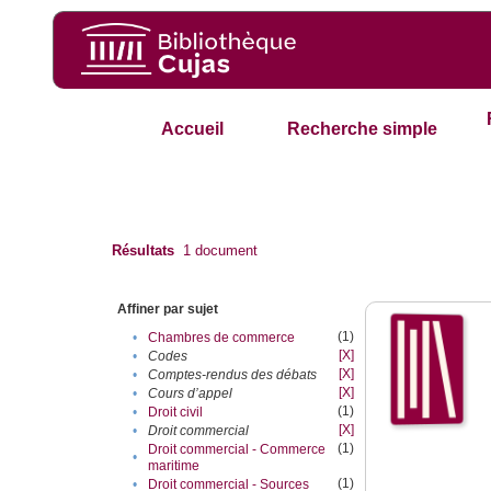
Accueil
Recherche simple
Résultats
1
document
Affiner par sujet
(1)
•
Chambres de commerce
[X]
•
Codes
[X]
•
Comptes-rendus des débats
[X]
•
Cours d’appel
(1)
•
Droit civil
[X]
•
Droit commercial
(1)
Droit commercial - Commerce
•
maritime
(1)
•
Droit commercial - Sources