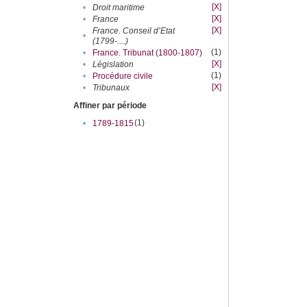
[X]
•
Droit maritime
[X]
•
France
[X]
France. Conseil d’Etat
•
(1799-....)
(1)
•
France. Tribunat (1800-1807)
[X]
•
Législation
(1)
•
Procédure civile
[X]
•
Tribunaux
Affiner par période
(1)
•
1789-1815