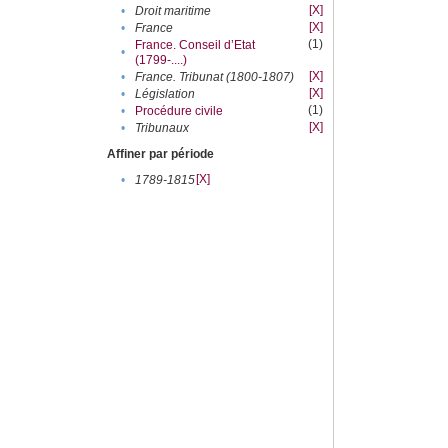
[X]
•
Droit maritime
[X]
•
France
(1)
France. Conseil d’Etat
•
(1799-....)
[X]
•
France. Tribunat (1800-1807)
[X]
•
Législation
(1)
•
Procédure civile
[X]
•
Tribunaux
Affiner par période
[X]
•
1789-1815