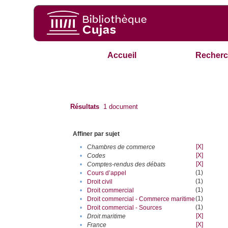
Accueil
Recherc
Résultats
1
document
Affiner par sujet
[X]
•
Chambres de commerce
[X]
•
Codes
[X]
•
Comptes-rendus des débats
(1)
•
Cours d’appel
(1)
•
Droit civil
(1)
•
Droit commercial
(1)
•
Droit commercial - Commerce maritime
(1)
•
Droit commercial - Sources
[X]
•
Droit maritime
[X]
•
France