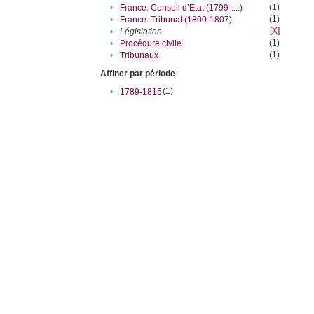
(1)
•
France. Conseil d’Etat (1799-....)
(1)
•
France. Tribunat (1800-1807)
[X]
•
Législation
(1)
•
Procédure civile
(1)
•
Tribunaux
Affiner par période
(1)
•
1789-1815