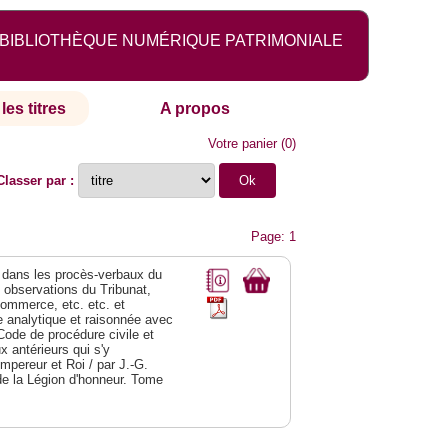
BIBLIOTHÈQUE NUMÉRIQUE PATRIMONIALE
les titres
A propos
Votre panier
(
0
)
Classer par :
Page: 1
dans les procès-verbaux du
s observations du Tribunat,
commerce, etc. etc. et
analytique et raisonnée avec
Code de procédure civile et
 antérieurs qui s'y
Empereur et Roi / par J.-G.
de la Légion d'honneur. Tome