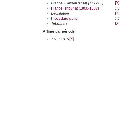
[X]
•
France. Conseil d’Etat (1799-....)
(1)
•
France. Tribunat (1800-1807)
[X]
•
Législation
(1)
•
Procédure civile
[X]
•
Tribunaux
Affiner par période
[X]
•
1789-1815