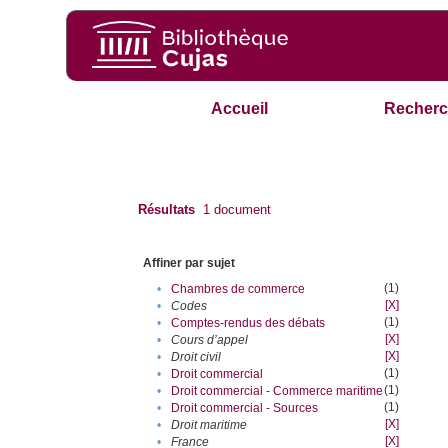
Accueil
Recherc
Résultats
1
document
Affiner par sujet
(1)
•
Chambres de commerce
[X]
•
Codes
(1)
•
Comptes-rendus des débats
[X]
•
Cours d’appel
[X]
•
Droit civil
(1)
•
Droit commercial
(1)
•
Droit commercial - Commerce maritime
(1)
•
Droit commercial - Sources
[X]
•
Droit maritime
[X]
•
France