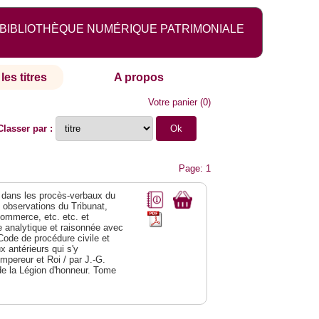
BIBLIOTHÈQUE NUMÉRIQUE PATRIMONIALE
les titres
A propos
Votre panier
(
0
)
Classer par :
Page: 1
dans les procès-verbaux du
s observations du Tribunat,
commerce, etc. etc. et
analytique et raisonnée avec
Code de procédure civile et
 antérieurs qui s'y
Empereur et Roi / par J.-G.
de la Légion d'honneur. Tome