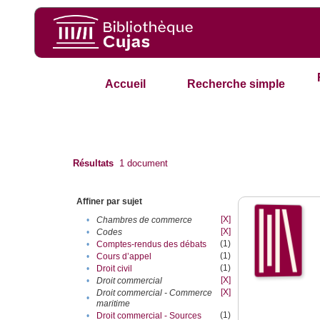
Accueil
Recherche simple
Résultats
1
document
Affiner par sujet
[X]
•
Chambres de commerce
[X]
•
Codes
(1)
•
Comptes-rendus des débats
(1)
•
Cours d’appel
(1)
•
Droit civil
[X]
•
Droit commercial
[X]
Droit commercial - Commerce
•
maritime
(1)
•
Droit commercial - Sources