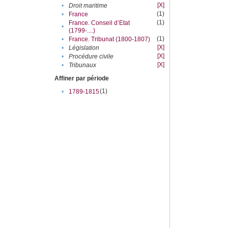
[X]
•
Droit maritime
(1)
•
France
(1)
France. Conseil d’Etat
•
(1799-....)
(1)
•
France. Tribunat (1800-1807)
[X]
•
Législation
[X]
•
Procédure civile
[X]
•
Tribunaux
Affiner par période
(1)
•
1789-1815