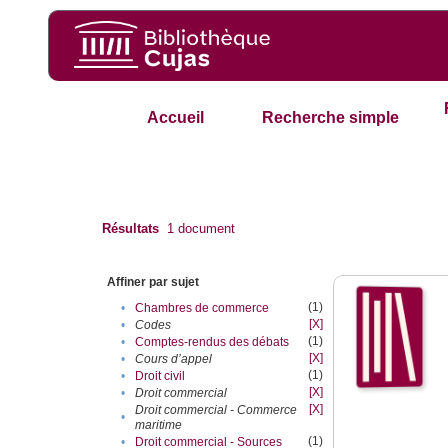
Accueil
Recherche simple
Résultats
1
document
Affiner par sujet
(1)
•
Chambres de commerce
[X]
•
Codes
(1)
•
Comptes-rendus des débats
[X]
•
Cours d’appel
(1)
•
Droit civil
[X]
•
Droit commercial
[X]
Droit commercial - Commerce
•
maritime
(1)
•
Droit commercial - Sources